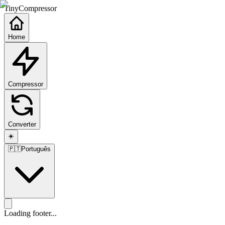
TinyCompressor
Home
Compressor
Converter
☀️
🇵🇹
Português
Loading footer...